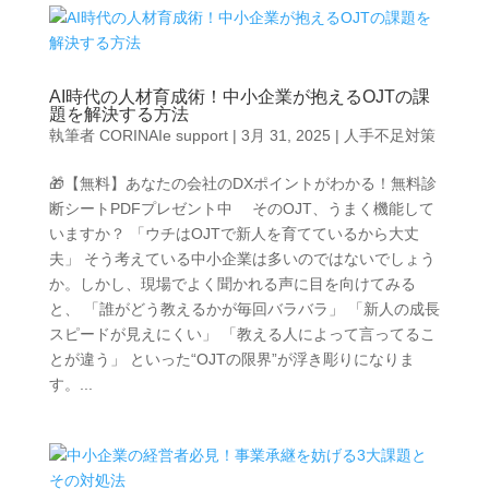
AI時代の人材育成術！中小企業が抱えるOJTの課
題を解決する方法
執筆者
CORINAIe support
|
3月 31, 2025
|
人手不足対策
🎁【無料】あなたの会社のDXポイントがわかる！無料診
断シートPDFプレゼント中 そのOJT、うまく機能して
いますか？ 「ウチはOJTで新人を育てているから大丈
夫」 そう考えている中小企業は多いのではないでしょう
か。しかし、現場でよく聞かれる声に目を向けてみる
と、 「誰がどう教えるかが毎回バラバラ」 「新人の成長
スピードが見えにくい」 「教える人によって言ってるこ
とが違う」 といった“OJTの限界”が浮き彫りになりま
す。...