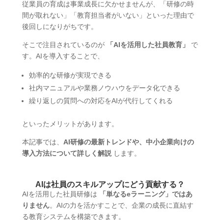
従業員の育成は事業成長に欠かせませんが、「研修の時
間が取れない」「教育担当者がいない」といった理由で
後回しになりがちです。
そこで注目されているのが
「AIを活用した社員教育」
で
す。AIを導入することで、
効率的な研修が実現できる
社内マニュアルや業務ノウハウをデータ化できる
繰り返しの質問への対応をAIが代行してくれる
といったメリットがあります。
本記事では、
AI研修の最新トレンドや、中小企業向けの
導入方法について詳しく解説
します。
AIは社員のスキルアップにどう貢献する？
AIを活用した社員研修は
「単なるeラーニング」ではあ
りません
。AIの力を活かすことで、企業の成長に直結す
る教育システムを構築できます。