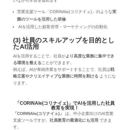
いながら学習を進めます
営業支援ツール「CORINAIe(コリナイェ)」のような
実
際のツールを活用した研修
AIを活用した顧客管理・マーケティングの自動化
(3) 社員のスキルアップを目的とし
たAI活用
AIを活用することで、社員が
より高度な業務に集中でき
る環境を整える
ことができます。
例えば、AIが単純作業をサポートすることで、社員は
戦
略立案やクリエイティブな業務に時間を割ける
ようにな
ります。
「CORINAIe(コリナイェ)」でAIを活用した社員
教育を実現！
「CORINAIe(コリナイェ)」
は、中小企業向けのAI営業
支援ツールですが、
社員教育の最適化にも活用
できま
す。