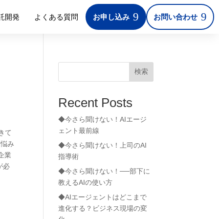
9
9
託開発
よくある質問
お申し込み
お問い合わせ
検索
Recent Posts
◆今さら聞けない！AIエージ
ェント最前線
きて
な悩み
◆今さら聞けない！上司のAI
企業
指導術
が必
◆今さら聞けない！──部下に
教えるAIの使い方
◆AIエージェントはどこまで
進化する？ビジネス現場の変