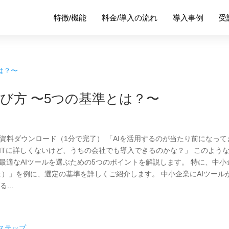
特徴/機能
料金/導入の流れ
導入事例
受
び方 〜5つの基準とは？〜
で資料ダウンロード（1分で完了） 「AIを活用するのが当たり前になって
ITに詳しくないけど、うちの会社でも導入できるのかな？」 このよう
最適なAIツールを選ぶための5つのポイントを解説します。 特に、中小
ナイェ）」を例に、選定の基準を詳しくご紹介します。 中小企業にAIツール
...