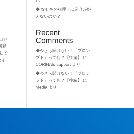
化
◆ なぜあの税理士は紹介が絶
えないのか？
Recent
Comments
ロセ
活動
◆今さら聞けない！「プロン
動で
プト」って何？【後編】
に
化す
CORINAIe support
より
◆今さら聞けない！「プロン
プト」って何？【後編】
に
Media
より